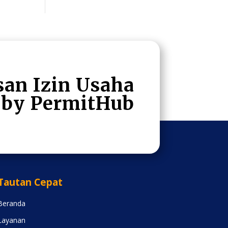
san Izin Usaha
by Permit
Hub
Tautan Cepat
Beranda
Layanan