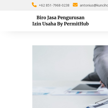
+62 851-7968-0238
antonius@kuncih