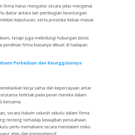
an firma harus mengatur secara jelas mengenai
lu diatur antara lain pembagian keuntungan
bilan keputusan, serta prosedur keluar masuk
ukum, tetapi juga melindungi hubungan bisnis
a pendirian firma biasanya dibuat di hadapan
: Pahami Perbedaan dan Keunggulannya
enekankan kerja sama dan kepercayaan antar
terutama terletak pada peran mereka dalam
ti bersama.
n, secara hukum seluruh sekutu dalam firma
ng renteng terhadap kewajiban perusahaan.
sekutu perlu memahami secara mendalam risiko
yang jelas dan komprehensif.