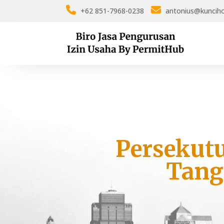
+62 851-7968-0238
antonius@kuncih
Persekut
Tang