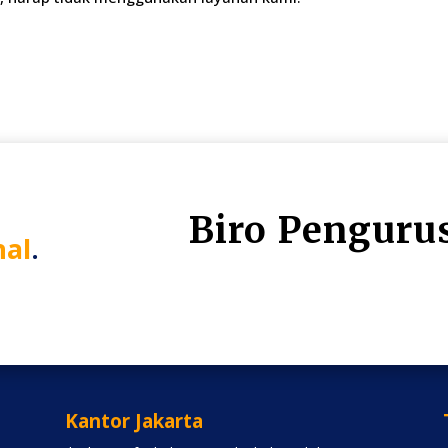
Biro Penguru
nal
.
Kantor Jakarta