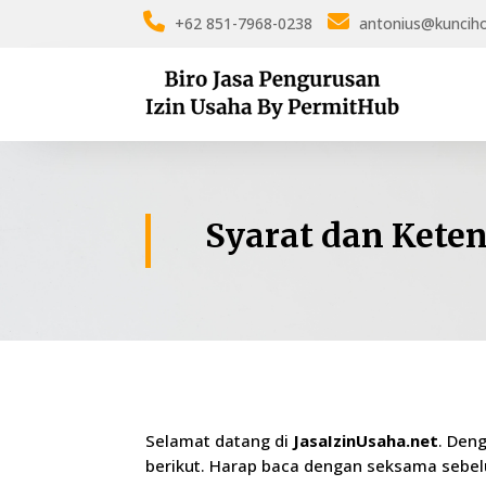
+62 851-7968-0238
antonius@kuncih
Syarat dan Kete
Selamat datang di
JasaIzinUsaha.net
. Den
berikut. Harap baca dengan seksama sebe