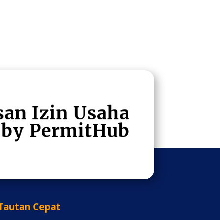
san Izin Usaha
by Permit
Hub
Tautan Cepat