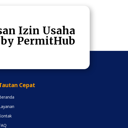
san Izin Usaha
by Permit
Hub
Tautan Cepat
Beranda
Layanan
Kontak
FAQ