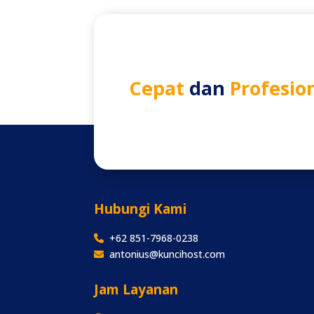
Cepat
dan
Profesio
Hubungi Kami
+62 851-7968-0238
antonius@kuncihost.com
Jam Layanan