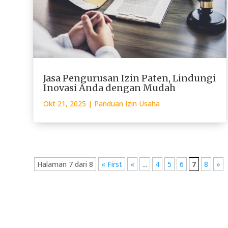
Jasa Pengurusan Izin Paten, Lindungi
Inovasi Anda dengan Mudah
Okt 21, 2025
|
Panduan Izin Usaha
Halaman 7 dari 8
« First
«
...
4
5
6
7
8
»